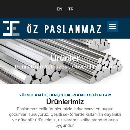
EN
TR
Ürünler
Geniş Ürün Yelpazesi, Güvenilir Tedarik
YÜKSEK KALITE, GENIŞ STOK, REKABETÇI FIYATLAR!
Ürünlerimiz
Paslanmaz çelik ürünlerimizle ihtiyacınıza en uygun
çözümleri sunuyoruz. Çeşitli sektörlerde kullanılan dayanıklı
ve güvenilir ürünlerimiz, uluslararası kalite standartlarına
uygundur.