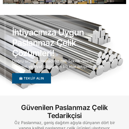
İhtiyacınıza Uygun
Paslanmaz Çelik
Çözümleri!
Doğru ürünü bulamadınız mı? Teknik destek, özel ölçü
talepleri ve fiyat bilgisi için bizimle iletişime geçin
TEKLIF ALIN
Güvenilen Paslanmaz Çelik
Tedarikçisi
Öz Paslanmaz, geniş dağıtım ağıyla dünyanın dört bir
yanına kaliteli paslanmaz çelik ürünleri ulaştırıyor.