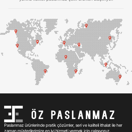
Paslanmaz ürünlerinde pratik çözümler, seri ve kaliteli ithalat ile her
zaman müşterilerimize en iyi hizmeti vermek için çalışıyoruz.