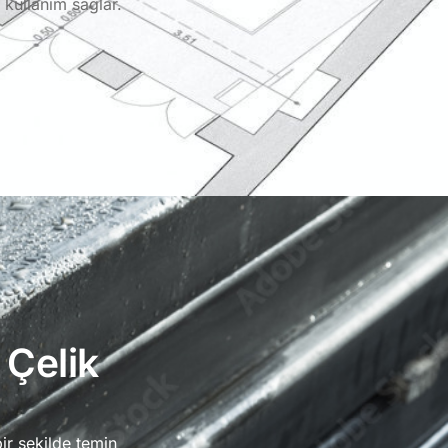
kullanım sağlar.
 Çelik
ir şekilde temin