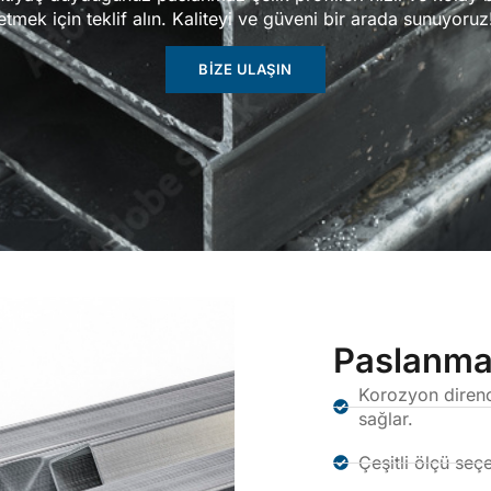
etmek için teklif alın. Kaliteyi ve güveni bir arada sunuyoruz
BIZE ULAŞIN
Paslanmaz
Korozyon direnci
sağlar.
Çeşitli ölçü seç