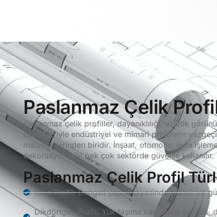
Paslanmaz Çelik Profi
Paslanmaz çelik profiller, dayanıklılığı, estetik gör
özellikleriyle endüstriyel ve mimari projelerin vazgeç
malzemelerinden biridir. İnşaat, otomotiv, gıda işlem
dekorasyon gibi pek çok sektörde güvenle kullanılır.
Paslanmaz Çelik Profil Türl
Kare Profil: Dengeli yapısı sayesinde estetik ve güçl
Dikdörtgen Profil: Yük taşıma kapasitesi yüksek, d