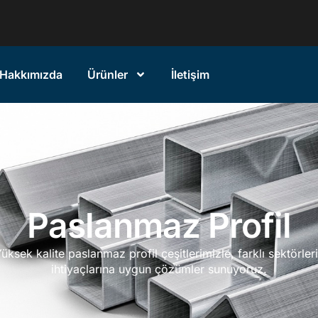
Hakkımızda
Ürünler
İletişim
Paslanmaz Profil
üksek kalite paslanmaz profil çeşitlerimizle, farklı sektörler
ihtiyaçlarına uygun çözümler sunuyoruz.