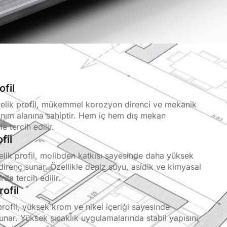
fil
çelik profil, mükemmel korozyon direnci ve mekanik
lanım alanına sahiptir. Hem iç hem dış mekan
 tercih edilir.
fil
elik profil, molibden katkısı sayesinde daha yüksek
irenç sunar. Özellikle deniz suyu, asidik ve kimyasal
rda tercih edilir.
ofil
rofil, yüksek krom ve nikel içeriği sayesinde
sunar. Yüksek sıcaklık uygulamalarında stabil yapısını