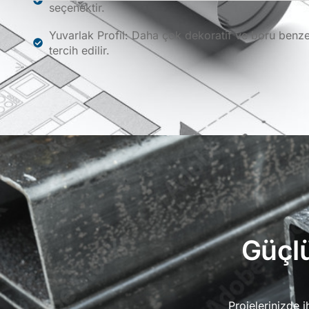
seçenektir.
Yuvarlak Profil: Daha çok dekoratif ve boru benz
tercih edilir.
Güçlü
Projelerinizde 