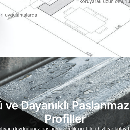
koruyarak uzun ömürlü 
eri uygulamalarda
 ve Dayanıklı Paslanmaz
Profiller
ihtiyaç duyduğunuz paslanmaz çelik profilleri hızlı ve kolay b