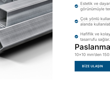
Estetik ve daya
görünümüyle terc
Çok yönlü kulla
alanda kullanılabi
Hafiflik ve kola
tasarrufu sağlar
Paslanmaz
10×10 mm’den 150×
BİZE ULAŞIN