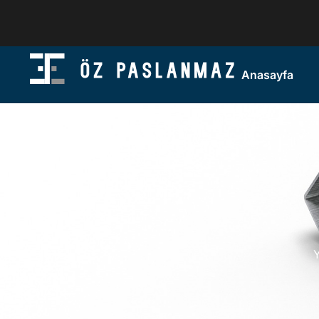
Anasayfa
Y