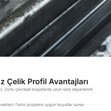
!
 Çelik Profil Avantajları
: Zorlu çevresel koşullarda uzun süre dayanıklılık
enekleri: Farklı projelere uygun boyutlar sunar.