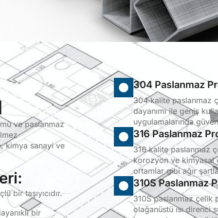
304 Paslanmaz Pro
304 kalite paslanmaz 
l
dayanımı ile geniş kul
uygulamalarında güvenle
ünümü ve paslanmaz
316 Paslanmaz Pro
ilmez
e, kimya sanayi ve
316 kalite paslanmaz ç
korozyon ve kimyasal d
ortamlar gibi ağır şartla
eri:
310S Paslanmaz Pr
ü bir taşıyıcıdır.
310S paslanmaz çelik p
olağanüstü ısı direnci 
ayanıklı bir