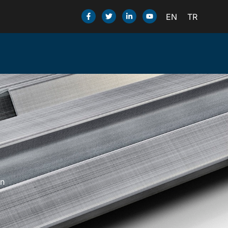
EN
TR
in