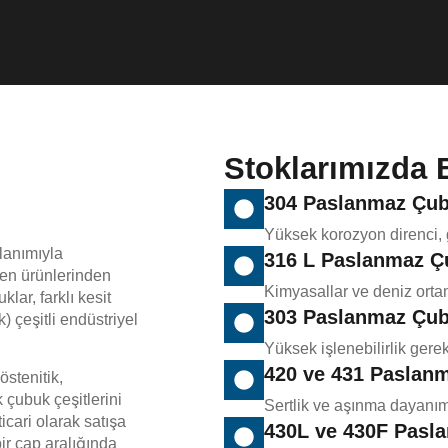
Stoklarımızda 
304 Paslanmaz Çu
Yüksek korozyon direnci, 
llanımıyla
316 L Paslanmaz Ç
len ürünlerinden
Kimyasallar ve deniz ort
klar, farklı kesit
303 Paslanmaz Çu
 çeşitli endüstriyel
Yüksek işlenebilirlik ger
420 ve 431 Paslan
stenitik,
 çubuk çeşitlerini
Sertlik ve aşınma dayanım
cari olarak satışa
430L ve 430F Pasl
r çap aralığında