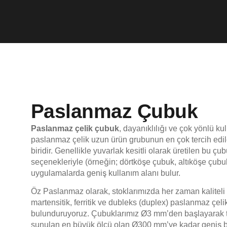
Paslanmaz Çubuk
Paslanmaz çelik çubuk
, dayanıklılığı ve çok yönlü ku
paslanmaz çelik uzun ürün grubunun en çok tercih edi
biridir. Genellikle yuvarlak kesitli olarak üretilen bu çubu
seçenekleriyle (örneğin; dörtköşe çubuk, altıköşe çubuk)
uygulamalarda geniş kullanım alanı bulur.
Öz Paslanmaz olarak, stoklarımızda her zaman kaliteli ö
martensitik, ferritik ve dubleks (duplex) paslanmaz çelik
bulunduruyoruz. Çubuklarımız Ø3 mm’den başlayarak ti
sunulan en büyük ölçü olan Ø300 mm’ye kadar geniş bi