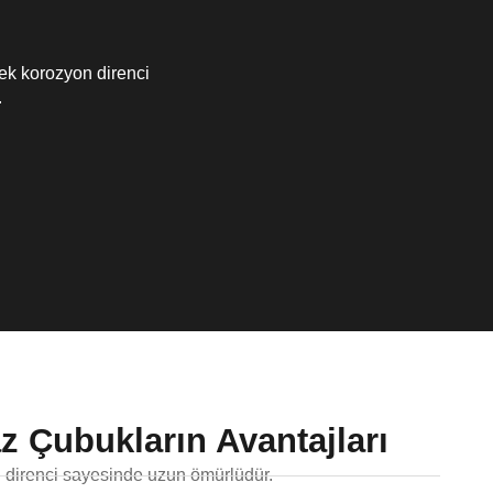
sek korozyon direnci
.
 Çubukların Avantajları
direnci sayesinde uzun ömürlüdür.