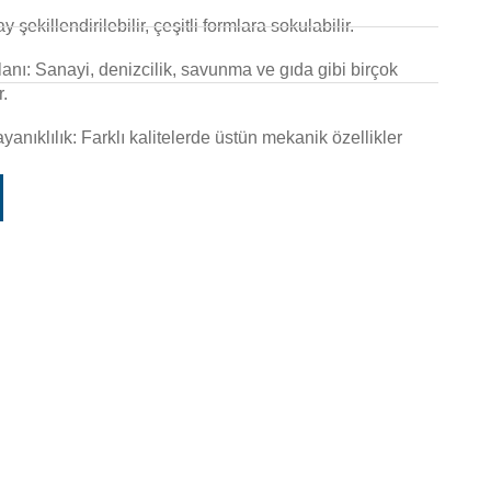
ay şekillendirilebilir, çeşitli formlara sokulabilir.
anı: Sanayi, denizcilik, savunma ve gıda gibi birçok
r.
nıklılık: Farklı kalitelerde üstün mekanik özellikler