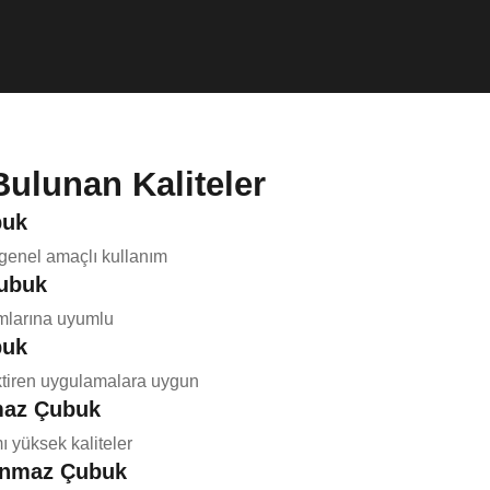
Bulunan Kaliteler
buk
genel amaçlı kullanım
ubuk
amlarına uyumlu
buk
ektiren uygulamalara uygun
maz Çubuk
ı yüksek kaliteler
anmaz Çubuk